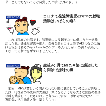
果、とんでもないことが発覚した生後9か月のきょう...
コロナで発達障害児のママの就職
親自身の悩み
活動はいばらの道3
これは現在のお話です。諸事情により10年ぶりに働こうと一念発
起した私。発達障害児を抱え、自分自身もコミュ障でADHDなのに働
ける場所はあるのか？Googleのソフトを入れたらPCの調子がおかし
くなって更新できずすいませんでした。 ...
生後9ヶ月でMRSA菌に感染した
親自身の悩み
ら問診で嫌味の嵐
前回、MRSA菌という聞きなれない菌に感染していることが判明し
た妹。町医者の小児科の先生は「気になるようなら大きな病院の整形
外科を受診してくださいね」と言うのですが… 腫れが引かない 一
週間分の抗生物質と塗り薬をもらって、...