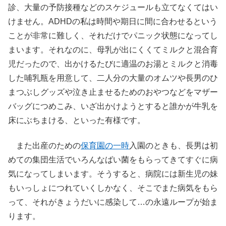
診、大量の予防接種などのスケジュールも立てなくてはい
けません。ADHDの私は時間や期日に間に合わせるという
ことが非常に難しく、それだけでパニック状態になってし
まいます。それなのに、母乳が出にくくてミルクと混合育
児だったので、出かけるたびに適温のお湯とミルクと消毒
した哺乳瓶を用意して、二人分の大量のオムツや長男のひ
まつぶしグッズや泣き止ませるためのおやつなどをマザー
バッグにつめこみ、いざ出かけようとすると誰かが牛乳を
床にぶちまける、といった有様です。
また出産のための
保育園の一時
入園のときも、長男は初
めての集団生活でいろんなばい菌をもらってきてすぐに病
気になってしまいます。そうすると、病院には新生児の妹
もいっしょにつれていくしかなく、そこでまた病気をもら
って、それがきょうだいに感染して…の永遠ループが始ま
ります。